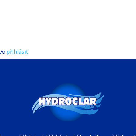
íve
přihlásit
.