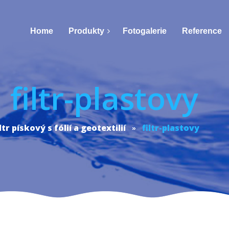
Home
Produkty
Fotogalerie
Reference
filtr-plastovy
tr pískový s fólií a geotextilií
filtr-plastovy