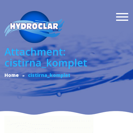
Togg
navi
Attachment:
cistirna_komplet
Home
cistirna_komplet