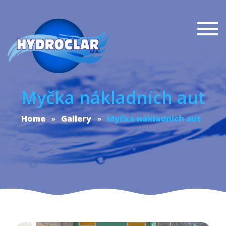
Togg
navi
Myčka nákladních aut
Home
Gallery
Myčka nákladních aut